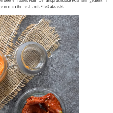
rbeet ein tolles Flair. Der anspruchslose Rosmarin gedeiht in
enn man ihn leicht mit Fließ abdeckt.