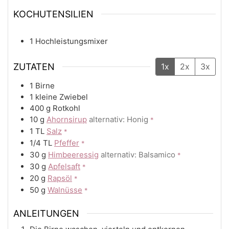
KOCHUTENSILIEN
1 Hochleistungsmixer
ZUTATEN
1x
2x
3x
1
Birne
1
kleine Zwiebel
400
g
Rotkohl
10
g
Ahornsirup
alternativ: Honig
*
1
TL
Salz
*
1/4
TL
Pfeffer
*
30
g
Himbeeressig
alternativ: Balsamico
*
30
g
Apfelsaft
*
20
g
Rapsöl
*
50
g
Walnüsse
*
ANLEITUNGEN