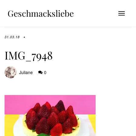
Geschmacksliebe
31.03.18
IMG_7948
Juliane
0